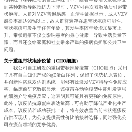
到某种刺激导致抵抗力下降时，VZV可再次被激活后引起带
状疱疹。人群对VZV普遍易感，血清学证据显示，成人VZV
感染率高达90%以上，故人群普遍存在患带状疱疹可能性。
带状疱疹可发生于任何年龄，其发生率随年龄增加显著上
升。带状疱疹不仅会影响患者的身心健康，导致生活质量下
降，而且还会给家庭和社会带来严重的疾病负担和公共卫生
问题。
关于重组带状疱疹疫苗（CHO细胞）
我公司自主研发的重组带状疱疹疫苗（CHO细胞）采用
了具有自主知识产权的gE蛋白序列，保留了优势抗原表位，
并创新性搭载双佐剂系统，能够有效激发VZV特异性免疫应
答。临床前研究数据显示，该疫苗在动物模型中能引发更强
的细胞介导免疫反应，这表明其可能具有更强的免疫原性。
此外，该疫苗抗原蛋白表达量高，可有助于降低产业化生产
成本。该疫苗若成功获批上市，将有效改善当前带状疱疹疫
苗供应现状，为公众提供高性价比的接种选择，同时强化公
司在疫苗领域的竞争优势。