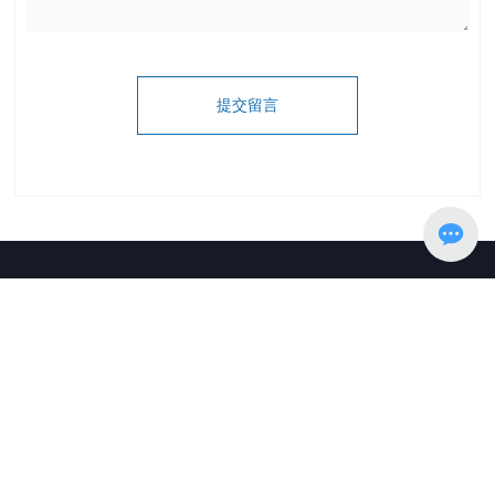
提交留言
联系我们
021-61639751
邮箱：
yue.peng@yitherbiotech.com
地址：上海市浦东新区张衡路1690弄5号
立即咨询