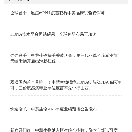
全球首个！猴痘mRNA疫苗获得中美临床试验双许可
mRNA技术平台再结硕果，全球创新布局正加速
强强联手！中慧生物携手香港沃森，第三代亚单位流感疫苗
无缝衔接开启出海新征程
双项国内首个且唯一！中慧生物猴痘mRNA疫苗获FDA临床许
可，三价流感病毒亚单位疫苗率先中标山西。
快速增长！中慧生物2025年度业绩预增公告发布！
新春开门红！中慧生物纳入恒生综合指数，资本市场认可度