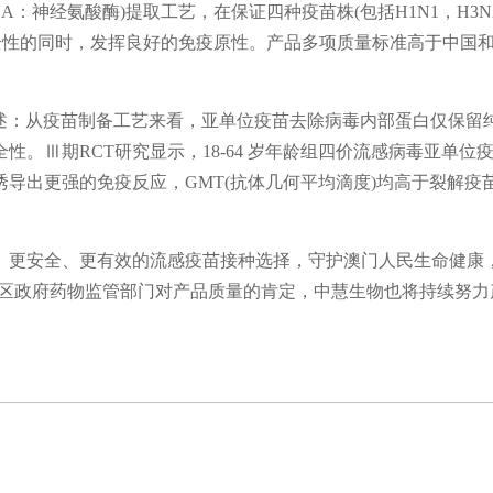
神经氨酸酶)提取工艺，在保证四种疫苗株(包括H1N1，H3N
疫苗安全性的同时，发挥良好的免疫原性。产品多项质量标准高于中国
》描述：从疫苗制备工艺来看，亚单位疫苗去除病毒内部蛋白仅保留
。Ⅲ期RCT研究显示，18-64 岁年龄组四价流感病毒亚单位
导出更强的免疫反应，GMT(抗体几何平均滴度)均高于裂解疫
更安全、更有效的流感疫苗接种选择，守护澳门人民生命健康
政区政府药物监管部门对产品质量的肯定，中慧生物也将持续努力