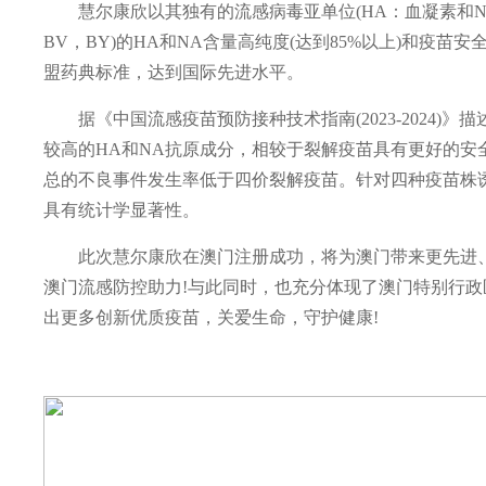
慧尔康欣以其独有的流感病毒亚单位(HA：血凝素和NA：
BV，BY)的HA和NA含量高纯度(达到85%以上)和
盟药典标准，达到国际先进水平。
据《中国流感疫苗预防接种技术指南(2023-2024)
较高的HA和NA抗原成分，相较于裂解疫苗具有更好的安全性
总的不良事件发生率低于四价裂解疫苗。针对四种疫苗株诱
具有统计学显著性。
此次慧尔康欣在澳门注册成功，将为澳门带来更先进、
澳门流感防控助力!与此同时，也充分体现了澳门特别行
出更多创新优质疫苗，关爱生命，守护健康!