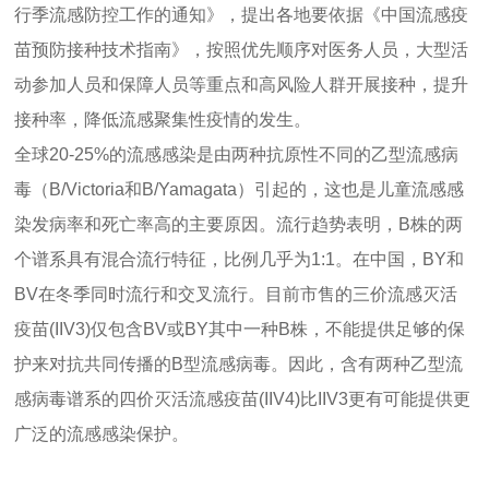
行季流感防控工作的通知》，提出各地要依据《中国流感疫
苗预防接种技术指南》，按照优先顺序对医务人员，大型活
动参加人员和保障人员等重点和高风险人群开展接种，提升
接种率，降低流感聚集性疫情的发生。
全球20-25%的流感感染是由两种抗原性不同的乙型流感病
毒（B/Victoria和B/Yamagata）引起的，这也是儿童流感感
染发病率和死亡率高的主要原因。流行趋势表明，B株的两
个谱系具有混合流行特征，比例几乎为1:1。在中国，BY和
BV在冬季同时流行和交叉流行。目前市售的三价流感灭活
疫苗(IIV3)仅包含BV或BY其中一种B株，不能提供足够的保
护来对抗共同传播的B型流感病毒。因此，含有两种乙型流
感病毒谱系的四价灭活流感疫苗(IIV4)比IIV3更有可能提供更
广泛的流感感染保护。