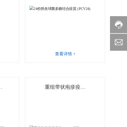
查看详情 +
毒
重组带状疱疹疫苗
）
（CHO细胞）