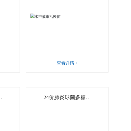
查看详情 +
位
24价肺炎球菌多糖结
合疫苗 (PCV24)